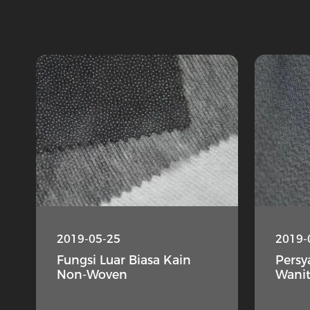
2019-05-25
2019-
Fungsi Luar Biasa Kain
Persy
Non-Woven
Wanit