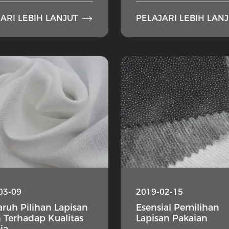

ARI LEBIH LANJUT
PELAJARI LEBIH LAN
03-09
2019-02-15
ruh Pilihan Lapisan
Esensial Pemilihan
 Terhadap Kualitas
Lapisan Pakaian
ja