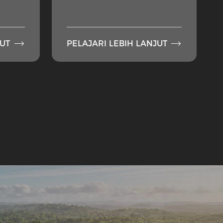


JUT
PELAJARI LEBIH LANJUT