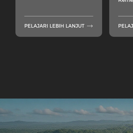

PELAJARI LEBIH LANJUT
PELAJ