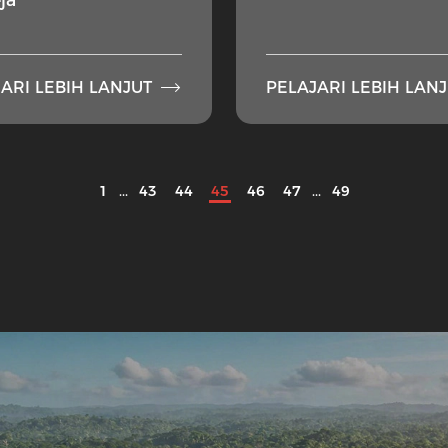

ARI LEBIH LANJUT
PELAJARI LEBIH LAN
1
...
43
44
45
46
47
...
49