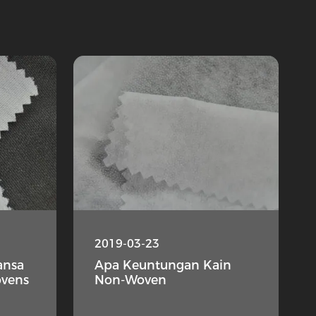
2019-03-23
ansa
Apa Keuntungan Kain
vens
Non-Woven