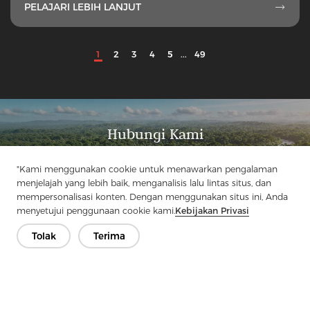
PELAJARI LEBIH LANJUT

1
2
3
4
5
...
49
Hubungi Kami
Punya pertanyaan? Kami punya jawaban!
"Kami menggunakan cookie untuk menawarkan pengalaman
Mari Bicara
menjelajah yang lebih baik, menganalisis lalu lintas situs, dan
mempersonalisasi konten. Dengan menggunakan situs ini, Anda
menyetujui penggunaan cookie kami.
Kebijakan Privasi
Tolak
Terima
Perusahaan
Produk
Solusi
Keuntungan
Media
PERTANYAAN YANG SERING DIAJUKAN
Kontak