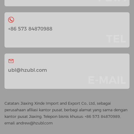
+86 573 84870988
TEL
ubl@hzubl.com
E-MAIL
Catatan: Jiaxing Xinde Import and Export Co., Ltd., sebagai
perusahaan afiliasi kantor pusat, berbagi alamat yang sama dengan
kantor pusat Jiaxing. Telepon bisnis khusus: +86 573 84870989,
email: andrew@hzubl.com