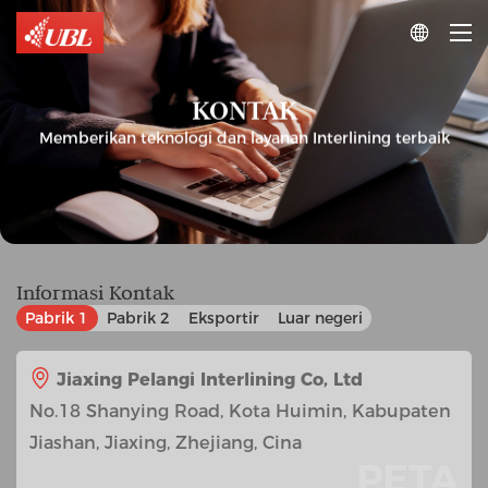

KONTAK
Memberikan teknologi dan layanan Interlining terbaik
Informasi Kontak
Pabrik 1
Pabrik 2
Eksportir
Luar negeri
Jiaxing Pelangi Interlining Co, Ltd
No.18 Shanying Road, Kota Huimin, Kabupaten
Jiashan, Jiaxing, Zhejiang, Cina
PETA