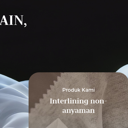
AIN,
Produk Kami
Interlining non-
anyaman