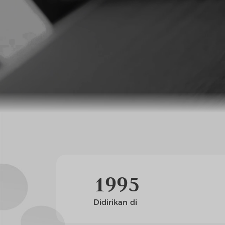
1
9
9
5
Didirikan di