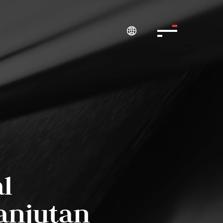

l
anjutan