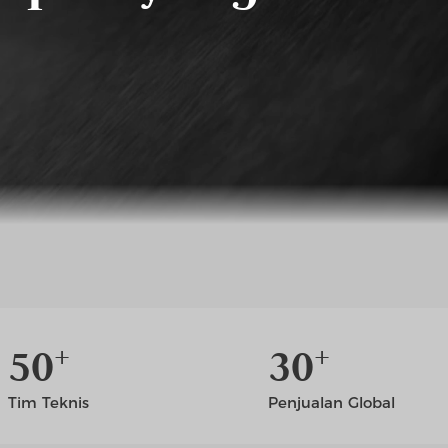
+
+
5
0
3
0
Tim Teknis
Penjualan Global