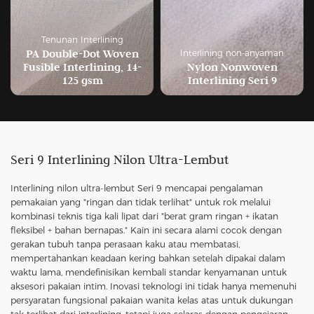
Tenunan Interlining
PA Double-Dot Woven
Interlining non-anyaman
Fusible Interlining, 14-
Nylon Nonwoven
125 gsm
Interlining Seri 9
Seri 9 Interlining Nilon Ultra-Lembut
Interlining nilon ultra-lembut Seri 9 mencapai pengalaman
pemakaian yang "ringan dan tidak terlihat" untuk rok melalui
kombinasi teknis tiga kali lipat dari "berat gram ringan + ikatan
fleksibel + bahan bernapas." Kain ini secara alami cocok dengan
gerakan tubuh tanpa perasaan kaku atau membatasi,
mempertahankan keadaan kering bahkan setelah dipakai dalam
waktu lama, mendefinisikan kembali standar kenyamanan untuk
aksesori pakaian intim. Inovasi teknologi ini tidak hanya memenuhi
persyaratan fungsional pakaian wanita kelas atas untuk dukungan