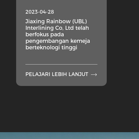
2023-04-28
Jiaxing Rainbow (UBL)
Interlining Co, Ltd telah
berfokus pada
pengembangan kemeja
berteknologi tinggi

PELAJARI LEBIH LANJUT