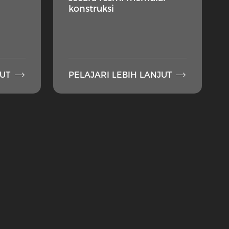
konstruksi


JUT
PELAJARI LEBIH LANJUT