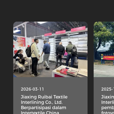
2026-03-11
2025-
Jiaxing Ruibai Textile
Jiaxi
Interlining Co., Ltd.
Inter
Berpartisipasi dalam
pemba
Intertextile China
fotovo