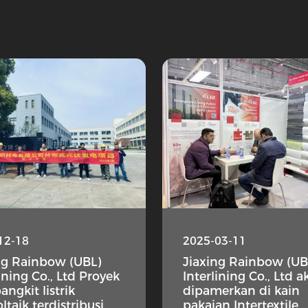
12-18
2025-03-11
ng Rainbow (UBL)
Jiaxing Rainbow (UB
lining Co., Ltd Proyek
Interlining Co., Ltd 
ngkit listrik
dipamerkan di kain
ltaik terdistribusi
pakaian Intertextile