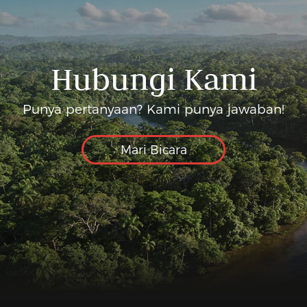
Hubungi Kami
Punya pertanyaan? Kami punya jawaban!
Mari Bicara