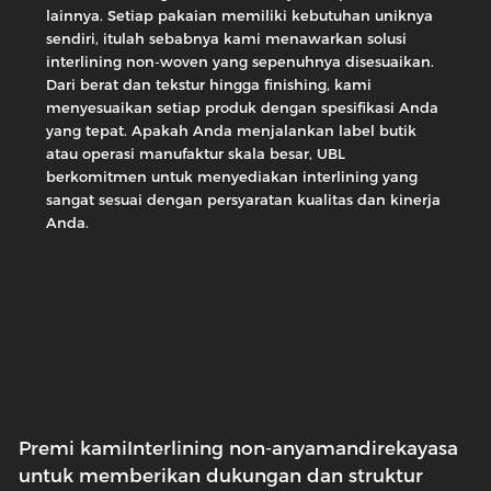
lainnya. Setiap pakaian memiliki kebutuhan uniknya
sendiri, itulah sebabnya kami menawarkan solusi
interlining non-woven yang sepenuhnya disesuaikan.
Dari berat dan tekstur hingga finishing, kami
Interlining
menyesuaikan setiap produk dengan spesifikasi Anda
non-
Interlining
anyaman
yang tepat. Apakah Anda menjalankan label butik
non-
Interlining
Nilon
anyaman
atau operasi manufaktur skala besar, UBL
non-
Interlining
Nylon
Poliester
anyaman
berkomitmen untuk menyediakan interlining yang
non-
Nonwoven
Campuran
Nilon
anyaman
sangat sesuai dengan persyaratan kualitas dan kinerja
Interlining
Nonwoven
Poliester
Seri
Anda.
Seri
Seri
Campuran
Interlining
9
8
Nonwoven
Nonwoven
Seri
Poliester
5
0
Premi kami
Interlining non-anyaman
direkayasa
untuk memberikan dukungan dan struktur