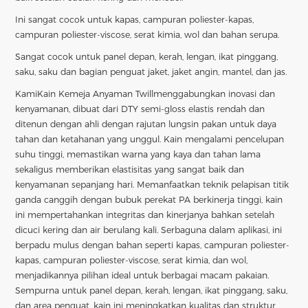
Ini sangat cocok untuk kapas, campuran poliester-kapas,
campuran poliester-viscose, serat kimia, wol dan bahan serupa.
Sangat cocok untuk panel depan, kerah, lengan, ikat pinggang,
saku, saku dan bagian penguat jaket, jaket angin, mantel, dan jas.
Kami
Kain Kemeja Anyaman Twill
menggabungkan inovasi dan
kenyamanan, dibuat dari DTY semi-gloss elastis rendah dan
ditenun dengan ahli dengan rajutan lungsin pakan untuk daya
tahan dan ketahanan yang unggul. Kain mengalami pencelupan
suhu tinggi, memastikan warna yang kaya dan tahan lama
sekaligus memberikan elastisitas yang sangat baik dan
kenyamanan sepanjang hari. Memanfaatkan teknik pelapisan titik
ganda canggih dengan bubuk perekat PA berkinerja tinggi, kain
ini mempertahankan integritas dan kinerjanya bahkan setelah
dicuci kering dan air berulang kali. Serbaguna dalam aplikasi, ini
berpadu mulus dengan bahan seperti kapas, campuran poliester-
kapas, campuran poliester-viscose, serat kimia, dan wol,
menjadikannya pilihan ideal untuk berbagai macam pakaian.
Sempurna untuk panel depan, kerah, lengan, ikat pinggang, saku,
dan area penguat, kain ini meningkatkan kualitas dan struktur