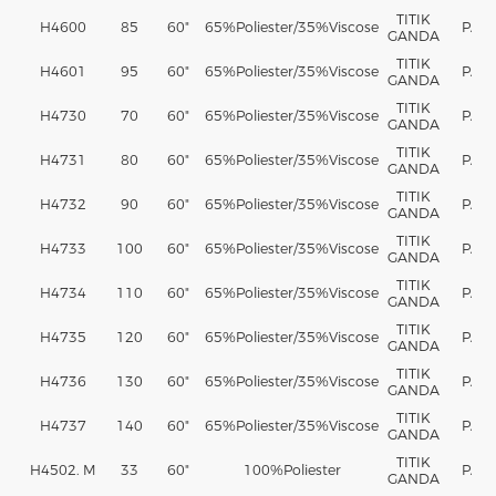
TITIK
H4600
85
60"
65%
Poliester
/35%
Viscose
PA
GANDA
TITIK
H4601
95
60"
65%
Poliester
/35%
Viscose
PA
GANDA
TITIK
H4730
70
60"
65%
Poliester
/35%
Viscose
PA
GANDA
TITIK
H4731
80
60"
65%
Poliester
/35%
Viscose
PA
GANDA
TITIK
H4732
90
60"
65%
Poliester
/35%
Viscose
PA
GANDA
TITIK
H4733
100
60"
65%
Poliester
/35%
Viscose
PA
GANDA
TITIK
H4734
110
60"
65%
Poliester
/35%
Viscose
PA
GANDA
TITIK
H4735
120
60"
65%
Poliester
/35%
Viscose
PA
GANDA
TITIK
H4736
130
60"
65%
Poliester
/35%
Viscose
PA
GANDA
TITIK
H4737
140
60"
65%
Poliester
/35%
Viscose
PA
GANDA
TITIK
H4502. M
33
60"
100%
Poliester
PA
GANDA