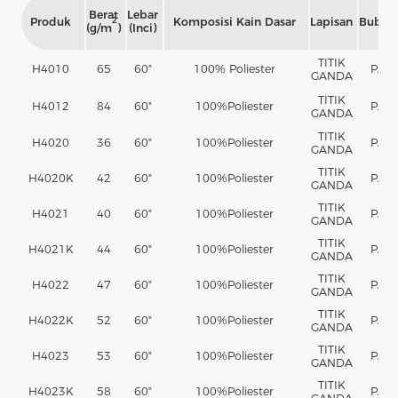
Berat
Lebar
Produk
Komposisi Kain Dasar
Lapisan
Bubuk
2
(g/m
)
(Inci)
TITIK
H4010
65
60"
100% Poliester
PA
GANDA
TITIK
H4012
84
60"
100%
Poliester
PA
GANDA
TITIK
H4020
36
60"
100%
Poliester
PA
GANDA
TITIK
H4020K
42
60"
100%
Poliester
PA
GANDA
TITIK
H4021
40
60"
100%
Poliester
PA
GANDA
TITIK
H4021K
44
60"
100%
Poliester
PA
GANDA
TITIK
H4022
47
60"
100%
Poliester
PA
GANDA
TITIK
H4022K
52
60"
100%
Poliester
PA
GANDA
TITIK
H4023
53
60"
100%
Poliester
PA
GANDA
TITIK
H4023K
58
60"
100%
Poliester
PA