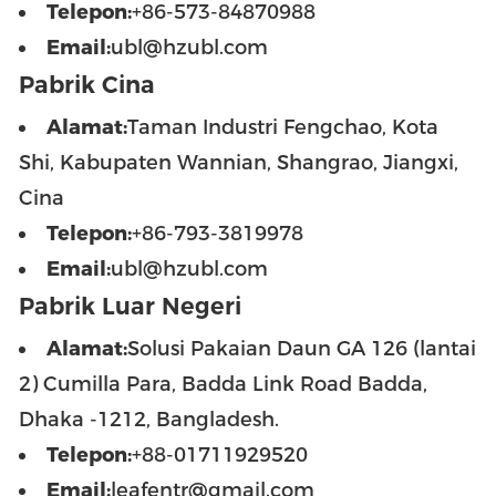
Telepon:
+86-573-84870988
Email:
ubl@hzubl.com
Pabrik Cina
Alamat:
Taman Industri Fengchao, Kota
Shi, Kabupaten Wannian, Shangrao, Jiangxi,
Cina
Telepon:
+86-793-3819978
Email:
ubl@hzubl.com
Pabrik Luar Negeri
Alamat:
Solusi Pakaian Daun GA 126 (lantai
2) Cumilla Para, Badda Link Road Badda,
Dhaka -1212, Bangladesh.
Telepon:
+88-01711929520
Email:
leafentr@gmail.com