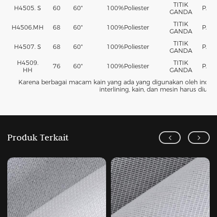
TITIK
H4505. S
60
60"
100%
Poliester
PA
GANDA
TITIK
H4506.MH
68
60"
100%
Poliester
PA
GANDA
TITIK
H4507. S
68
60"
100%
Poliester
PA
GANDA
H4509.
TITIK
76
60"
100%
Poliester
PA
HH
GANDA
Karena berbagai macam kain yang ada yang digunakan oleh indust
interlining, kain, dan mesin harus diuji
Produk Terkait