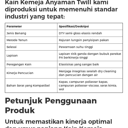
Kain Kemeja Anyaman Twill kami
diproduksi untuk memenuhi standar
industri yang tepat:
Parameter
Spesifikasi/Deskripsi
Jenis Benang
DTY semi-gloss elastis rendah
Metode Tenun
Rajutan lungsin penyisipan pakan
Selesai
Pewarnaan suhu tinggi
Lapisan titik ganda dengan bubuk perekat
Lapisan
PA berkinerja tinggi
Peregangan Kain
Elastisitas yang sangat baik
Menjaga integritas setelah dry cleaning
Kinerja Pencucian
dan pencucian dengan air
Kapas, campuran poliester-kapas,
Bahan Serat yang Kompatibel
campuran poliester-viscose, serat kimia,
wol
Petunjuk Penggunaan
Produk
Untuk memastikan kinerja optimal