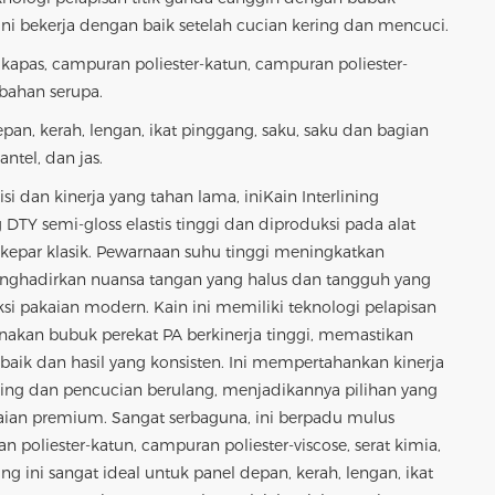
. Ini bekerja dengan baik setelah cucian kering dan mencuci.
, kapas, campuran poliester-katun, campuran poliester-
n bahan serupa.
an, kerah, lengan, ikat pinggang, saku, saku dan bagian
antel, dan jas.
si dan kinerja yang tahan lama, ini
Kain Interlining
 DTY semi-gloss elastis tinggi dan diproduksi pada alat
r kepar klasik. Pewarnaan suhu tinggi meningkatkan
menghadirkan nuansa tangan yang halus dan tangguh yang
i pakaian modern. Kain ini memiliki teknologi pelapisan
akan bubuk perekat PA berkinerja tinggi, memastikan
baik dan hasil yang konsisten. Ini mempertahankan kinerja
ning dan pencucian berulang, menjadikannya pilihan yang
aian premium. Sangat serbaguna, ini berpadu mulus
n poliester-katun, campuran poliester-viscose, serat kimia,
ng ini sangat ideal untuk panel depan, kerah, lengan, ikat