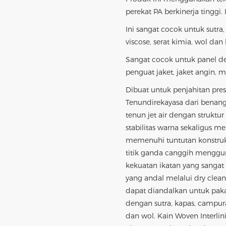
perekat PA berkinerja tinggi
Ini sangat cocok untuk sutra
viscose, serat kimia, wol da
Sangat cocok untuk panel dep
penguat jaket, jaket angin, m
Dibuat untuk penjahitan presi
Tenun
direkayasa dari benang
tenun jet air dengan struktu
stabilitas warna sekaligus 
memenuhi tuntutan konstruks
titik ganda canggih menggun
kekuatan ikatan yang sangat 
yang andal melalui dry clea
dapat diandalkan untuk pak
dengan sutra, kapas, campura
dan wol. Kain Woven Interlini