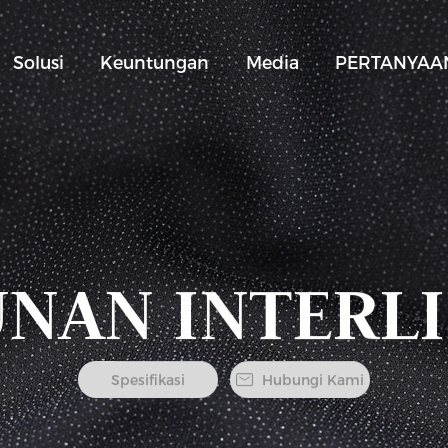
Solusi
Keuntungan
Media
PERTANYAAN
NAN INTERL
Spesifikasi
Hubungi Kami
