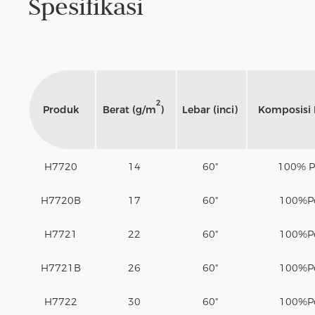
Spesifikasi
2
Produk
Berat (g/m
)
Lebar (inci)
Komposisi 
H7720
14
60"
100% Po
H7720B
17
60"
100%
P
H7721
22
60"
100%
P
H7721B
26
60"
100%
P
H7722
30
60"
100%
P