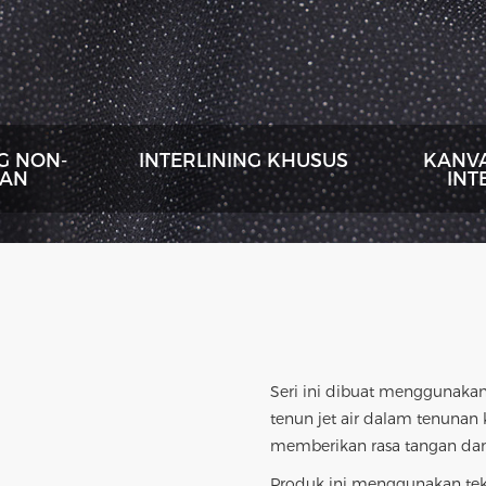
NG NON-
INTERLINING KHUSUS
KANV
AN
INT
Seri ini dibuat menggunakan 
tenun jet air dalam tenunan 
memberikan rasa tangan dan
Produk ini menggunakan tek