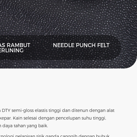
AS RAMBUT
NEEDLE PUNCH FELT
ERLINING
DTY semi-gloss elastis tinggi dan ditenun dengan alat
kepar. Kain selesai dengan pencelupan suhu tinggi,
 daya tahan yang baik.
nologi pelapisan titik ganda canggih dengan bubuk