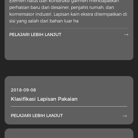
Elemen halus dari konstruksi garmen mendapatkan
perhatian baru dari desainer, penjahit rumah, dan
komentator industri. Lapisan kain ekstra ditempatkan di
sisi yang salah dari bahan luar ha
PELAJARI LEBIH LANJUT

2018-09-08
Klasifikasi Lapisan Pakaian
PELAJARI LEBIH LANJUT
