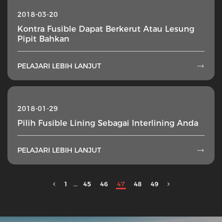
2018-03-20
Kontra Fusible Dapat Berkerut Atau Lesung
Pipit Bahkan
PELAJARI LEBIH LANJUT

2018-01-29
Pilih Fusible Lining Sebagai Interlining Anda
PELAJARI LEBIH LANJUT

1
...
45
46
47
48
49