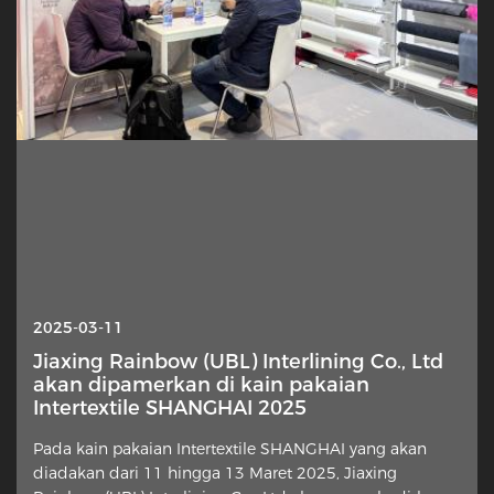
2025-10-13
2025-03-11
Interlining — Mengapa lapisan
Jiaxing Rainbow (UBL) Interlining Co., Ltd
tersembunyi ini tiba-tiba menjadi sorotan?
akan dipamerkan di kain pakaian
Intertextile SHANGHAI 2025
Elemen halus dari konstruksi garmen mendapatkan
Pada kain pakaian Intertextile SHANGHAI yang akan
perhatian baru dari desainer, penjahit rumah, dan
diadakan dari 11 hingga 13 Maret 2025, Jiaxing
komentator industri. Lapisan kain ekstra ditempatkan di