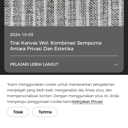
2024-10-03
Tirai Kanvas Wol: Kombinasi Sempurna
Antara Privasi Dan Estetika
PELAJARI LEBIH LANJUT

1
...
13
14
15
16
17
...
49
"Kami menggunakan cookie untuk menawarkan pengalaman
menjelajah yang lebih baik, menganalisis lalu lintas situs, dan
mempersonalisasi konten. Dengan menggunakan situs ini, Anda
menyetujui penggunaan cookie kami.
Kebijakan Privasi
Tolak
Terima
Hubungi Kami
Punya pertanyaan? Kami punya jawaban!