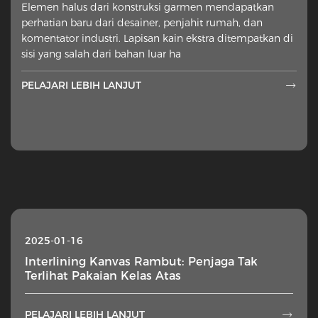
Elemen halus dari konstruksi garmen mendapatkan
perhatian baru dari desainer, penjahit rumah, dan
komentator industri. Lapisan kain ekstra ditempatkan di
sisi yang salah dari bahan luar ha
PELAJARI LEBIH LANJUT

2025-01-16
Interlining Kanvas Rambut: Penjaga Tak
Terlihat Pakaian Kelas Atas
PELAJARI LEBIH LANJUT
