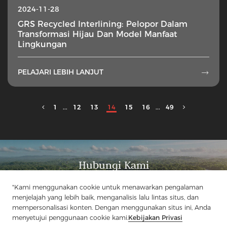
2024-11-28
GRS Recycled Interlining: Pelopor Dalam
Transformasi Hijau Dan Model Manfaat
Lingkungan
PELAJARI LEBIH LANJUT

1
...
12
13
14
15
16
...
49
Hubungi Kami
Punya pertanyaan? Kami punya jawaban!
"Kami menggunakan cookie untuk menawarkan pengalaman
Mari Bicara
menjelajah yang lebih baik, menganalisis lalu lintas situs, dan
mempersonalisasi konten. Dengan menggunakan situs ini, Anda
menyetujui penggunaan cookie kami.
Kebijakan Privasi