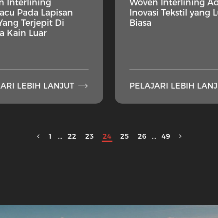
 Interlining
Woven Interlining A
acu Pada Lapisan
Inovasi Tekstil yang 
Yang Terjepit Di
Biasa
a Kain Luar

ARI LEBIH LANJUT
PELAJARI LEBIH LAN
1
...
22
23
24
25
26
...
49