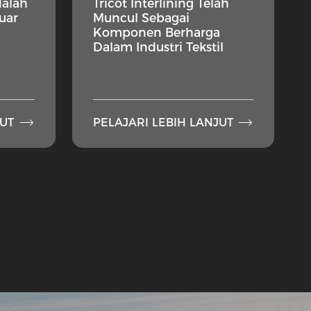
dalah
Tricot Interlining Telah
Luar
Muncul Sebagai
Komponen Berharga
Dalam Industri Tekstil


JUT
PELAJARI LEBIH LANJUT