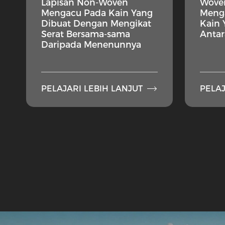
Lapisan Non-Woven
Woven
Mengacu Pada Kain Yang
Meng
Dibuat Dengan Mengikat
Kain 
Serat Bersama-sama
Antar
Daripada Menenunnya

PELAJARI LEBIH LANJUT
PELAJ