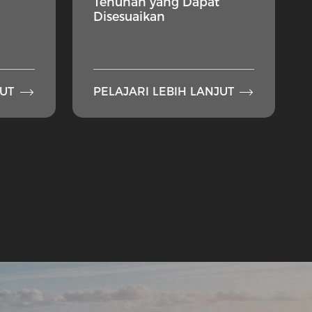
Tenunan yang Dapat
Disesuaikan


JUT
PELAJARI LEBIH LANJUT