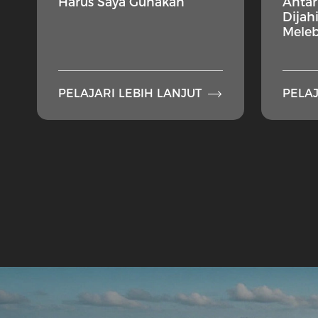
Harus Saya Gunakan
Anta
Dijah
Mele

PELAJARI LEBIH LANJUT
PELAJ