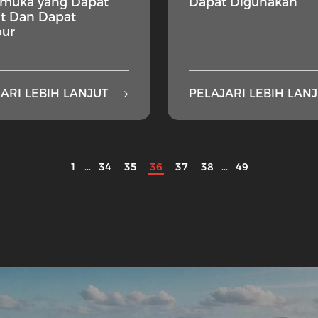
rmuka yang Dapat
Dapat Digunakan
it Dan Dapat
bur

ARI LEBIH LANJUT
PELAJARI LEBIH LAN
1
...
34
35
36
37
38
...
49