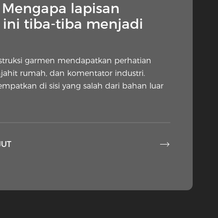
— Mengapa lapisan
ini tiba-tiba menjadi
nstruksi garmen mendapatkan perhatian
njahit rumah, dan komentator industri.
tempatkan di sisi yang salah dari bahan luar

JUT