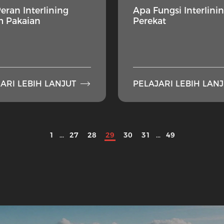
eran Interlining
Apa Fungsi Interlini
m Pakaian
Perekat

ARI LEBIH LANJUT
PELAJARI LEBIH LAN
1
...
27
28
29
30
31
...
49