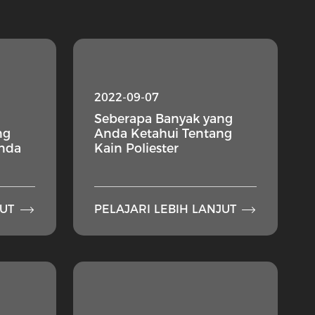
2022-09-07
Seberapa Banyak yang
ng
Anda Ketahui Tentang
Anda
Kain Poliester


JUT
PELAJARI LEBIH LANJUT