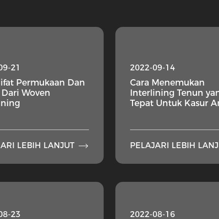
09-21
2022-09-14
ifat Permukaan Dan
Cara Menemukan
 Dari Woven
Interlining Tenun ya
lining
Tepat Untuk Kasur 

ARI LEBIH LANJUT
PELAJARI LEBIH LAN
08-23
2022-08-16