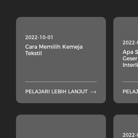
2022-10-01
2022-
Cara Memilih Kemeja
Apa S
Tekstil
Geser
Inter

PELAJARI LEBIH LANJUT
PELAJ
2022-