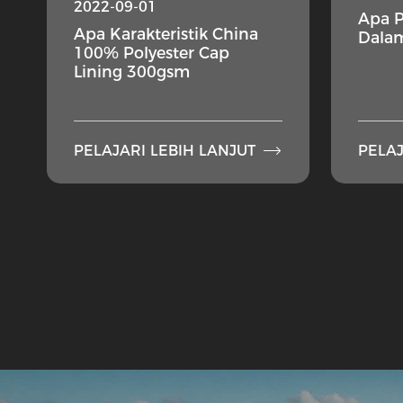
2022-09-01
Apa P
Apa Karakteristik China
Dala
100% Polyester Cap
Lining 300gsm

PELAJARI LEBIH LANJUT
PELAJ