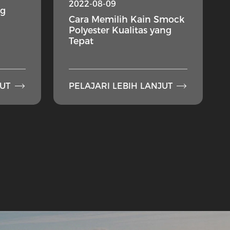
2022-08-09
ng
Cara Memilih Kain Smock
Polyester Kualitas yang
Tepat


JUT
PELAJARI LEBIH LANJUT